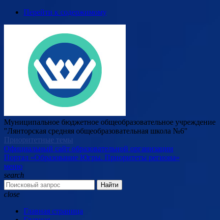
Перейти к содержимому
Муниципальное бюджетное общеобразовательное учреждение
"Лянторская средняя общеобразовательная школа №6"
Приоритетные темы
Официальный сайт образовательной организации
Портал «Образование Югры. Приоритеты региона»
меню
search
Найти
close
Главная страница
Главная