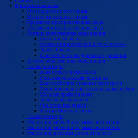
Приоритетные темы
Мы гордимся их поступками
Мы гордимся их поступками
Предметно-пространственная среда
Предметно-пространственная среда
Детские общественные объединения
Движение Первых
Военно-патриотический клуб «Спартак»
Орлята России
Юные инспекторы дорожного движения
Детские общественные объединения
Профориентация
Знакомство с профессиями
Единая модель профориентации
Взаимодействие с нашими партнерами
Мероприятия по профессиональному выбору
Молодые профессионалы
Проекты обучающихся
Дни открытых дверей
Россия - Мои горизонты
Профориентация
Реализация рабочей программы воспитания
Реализация рабочей программы воспитания
Реализация программ дополнительного