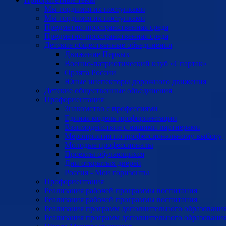
Мы гордимся их поступками
Мы гордимся их поступками
Предметно-пространственная среда
Предметно-пространственная среда
Детские общественные объединения
Движение Первых
Военно-патриотический клуб «Спартак»
Орлята России
Юные инспекторы дорожного движения
Детские общественные объединения
Профориентация
Знакомство с профессиями
Единая модель профориентации
Взаимодействие с нашими партнерами
Мероприятия по профессиональному выбору
Молодые профессионалы
Проекты обучающихся
Дни открытых дверей
Россия - Мои горизонты
Профориентация
Реализация рабочей программы воспитания
Реализация рабочей программы воспитания
Реализация программ дополнительного образовани
Реализация программ дополнительного образовани