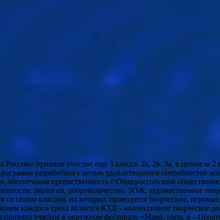
сии» приняли участие ещё 3 класса: 2а, 2в, 3а, в целом за 2 года
Программа разработана с целью удовлетворения потребностей м
ти, обеспечивая преемственность с Общероссийским обществен
ленности: экология, добровольчество, ЗОЖ, художественное тво
я со своим классом, на которых проводятся творческие, игровы
ятием каждого трека является КТД – коллективное творческое д
 приняла участие в окружном фестивале «Мама, папа, я – Орлятс