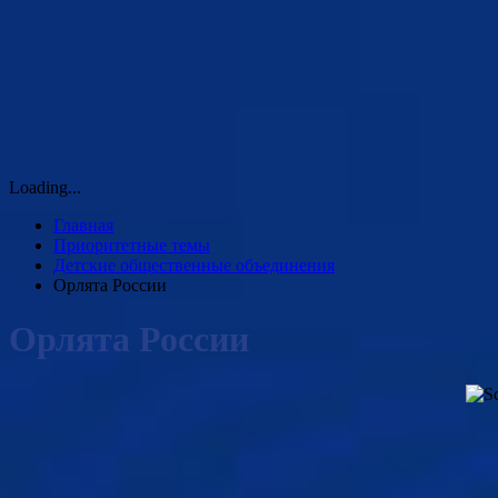
Loading...
Главная
Приоритетные темы
Детские общественные объединения
Орлята России
Орлята России