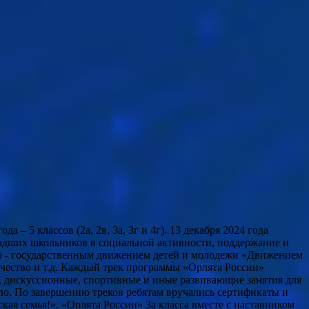
 – 5 классов (2а, 2в, 3а, 3г и 4г). 13 декабря 2024 года
ладших школьников в социальной активности, поддержание и
но - государственным движением детей и молодежи «Движением
рчество и т.д. Каждый трек программы «Орлята России»
е, дискуссионные, спортивные и иные развивающие занятия для
ело. По завершению треков ребятам вручались сертификаты и
кая семья!». «Орлята России» 3а класса вместе с наставником