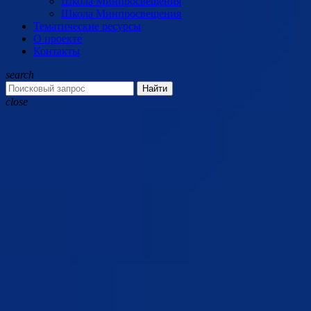
Школа Минпросвещения
Школа Минпросвещения
Тематические ресурсы
О проекте
Контакты
search
Найти
close