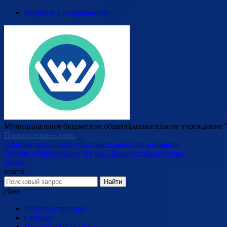
Перейти к содержимому
Муниципальное бюджетное общеобразовательное учреждение "
Приоритетные темы
Официальный сайт образовательной организации
Портал «Образование Югры. Приоритеты региона»
меню
search
Найти
close
Главная страница
Главная
Приоритетные темы