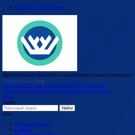
Перейти к содержимому
Муниципальное бюджетное общеобразовательное учреждение "
Приоритетные темы
Официальный сайт образовательной организации
Портал «Образование Югры. Приоритеты региона»
меню
search
Найти
close
Главная страница
Главная
Приоритетные темы