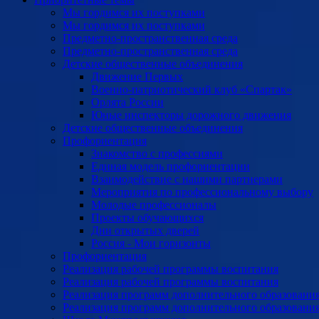
Мы гордимся их поступками
Мы гордимся их поступками
Предметно-пространственная среда
Предметно-пространственная среда
Детские общественные объединения
Движение Первых
Военно-патриотический клуб «Спартак»
Орлята России
Юные инспекторы дорожного движения
Детские общественные объединения
Профориентация
Знакомство с профессиями
Единая модель профориентации
Взаимодействие с нашими партнерами
Мероприятия по профессиональному выбору
Молодые профессионалы
Проекты обучающихся
Дни открытых дверей
Россия - Мои горизонты
Профориентация
Реализация рабочей программы воспитания
Реализация рабочей программы воспитания
Реализация программ дополнительного образовани
Реализация программ дополнительного образовани