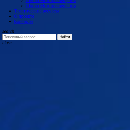
Школа Минпросвещения
Школа Минпросвещения
Тематические ресурсы
О проекте
Контакты
search
Найти
close